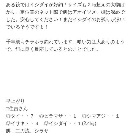
ある筏ではイシダイが好釣！サイズも２㎏超えの大物ば
かり。定位置のネット際で餌はアオイソメ、棚は深めで
した。安心してください！まだイシダイのお残りが泳い
でいるそうですよ！
千年鯛もチラホラ釣れています。喰い気は大ありのよう
で、餌に良く反応しているとのことでした。
早上がり
□住吉さん
◎タイ・・７ ◎ヒラマサ・・１ ◎シマアジ・・１
◎イサキ・・３ ◎イシダイ・・１(2.4㎏)
餌：二刀流、シラサ