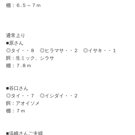
棚：６.５～７ｍ
通常上り
■原さん
◎タイ・・８ ◎ヒラマサ・・２ ◎イサキ・・１
餌：生ミック、シラサ
棚：７.８ｍ
■谷口さん
◎タイ・・７ ◎イシダイ・・２
餌：アオイソメ
棚：７ｍ
■浜崎さんご夫婦