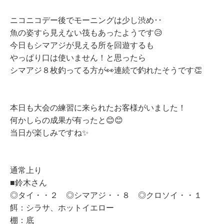
ニコニコデー後でモーニングは少し渋め･･
魚の姿すら見えない筏もあったようです😥
今日もシマアジが見える所を回遊するも
やっぱり口は使いません！と思ったら
シマアジ８枚釣ってる方が👀連続で釣れたそうです👏
本日も大会の練習に来られたお客様がいました！
何かしらの成果が有ったと😊😊
当日が楽しみですね✨
通常上り
■鈴木さん
◎タイ・・２ ◎シマアジ・・８ ◎クロソイ・・１
餌：シラサ、ホットイエロー
棚：底