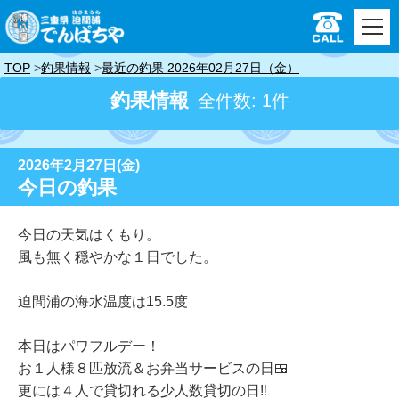
TOP
釣果情報
最近の釣果 2026年02月27日（金）
釣果情報
全件数: 1件
2026年2月27日(金)
今日の釣果
今日の天気はくもり。
風も無く穏やかな１日でした。
迫間浦の海水温度は15.5度
本日はパワフルデー！
お１人様８匹放流＆お弁当サービスの日🍱
更には４人で貸切れる少人数貸切の日‼