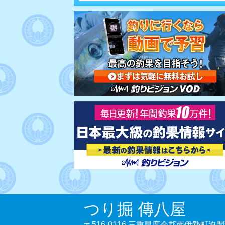
つり掘 傳八屋
〒516-0116 三重県度会郡南伊勢町迫間