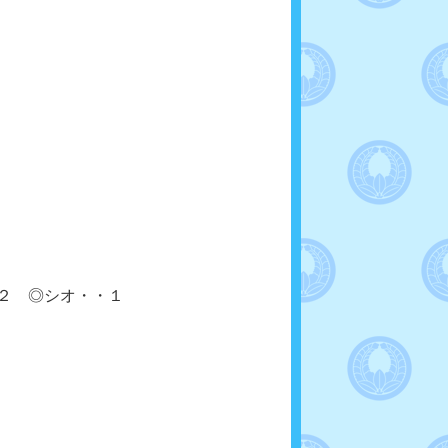
２ ◎シオ・・１