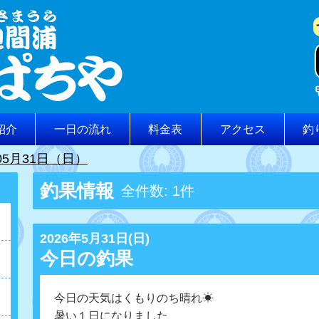
紹介
一日の流れ
料金表
アクセス
釣
05月31日（日）
釣果情報
全件数: 1件
2026年5月31日(日)
今日の釣果
今日の天気はくもりのち晴れ☀
暑い１日になりました