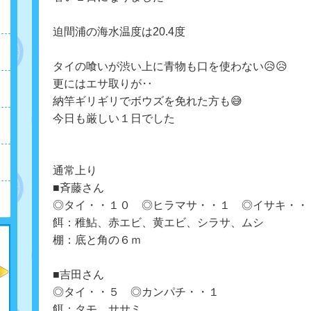
迫間浦の海水温度は20.4度
タイの喰いが渋い上に
青物も口を使わない😥😥
更には
エサ取りが‥
納竿ギリギリでボウズを免れた方も😅
今日も厳しい１日でした
通常上り
■斉藤さん
◎タイ・・１０ ◎ヒラマサ・・１ ◎イサキ・・
餌：稚鮎、赤エビ、黄エビ、シラサ、ムシ
棚：底と角の６ｍ
■吉田さん
◎タイ・・５ ◎カンパチ・・１
餌：タモ、ササミ