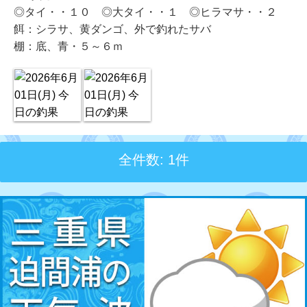
◎タイ・・１０ ◎大タイ・・１ ◎ヒラマサ・・２
餌：シラサ、黄ダンゴ、外で釣れたサバ
棚：底、青・５～６ｍ
全件数: 1件