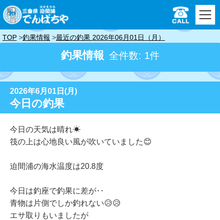
TOP
釣果情報
最近の釣果 2026年06月01日（月）
釣果情報
全件数: 1件
2026年6月01日(月)
今日の釣果
今日の天気は晴れ☀
筏の上は心地良い風が吹いていました😊
迫間浦の海水温度は20.8度
今日は釣座で釣果に差が‥
青物は片側でしか釣れない😥😥
エサ取りもいましたが