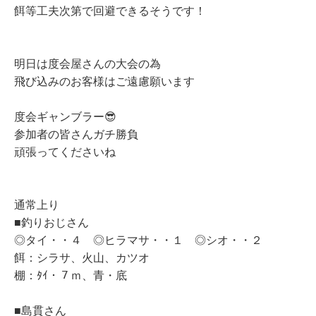
餌等工夫次第で回避できるそうです！
明日は度会屋さんの大会の為
飛び込みのお客様はご遠慮願います
度会ギャンブラー😎
参加者の皆さんガチ勝負
頑張ってくださいね
通常上り
■釣りおじさん
◎タイ・・４ ◎ヒラマサ・・１ ◎シオ・・２
餌：シラサ、火山、カツオ
棚：ﾀｲ・７ｍ、青・底
■島貫さん