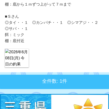
棚：底から１ｍずつ上がって７ｍまで
■Ｓさん
◎タイ・・１ ◎カンパチ・・１ ◎シマアジ・・２
◎サバ・・１
餌：ミック
棚：底付近
全件数: 1件