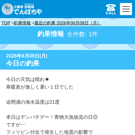
TOP
釣果情報
最近の釣果 2026年06月08日（月）
釣果情報
全件数: 1件
2026年6月08日(月)
今日の釣果
今日の天気は晴れ☀
寒暖差が激しく暑い１日でした
迫間浦の海水温度は21度
本日はデンパチデー！青物大漁放流の日😊
ですが‥
フィリピン付近で発生した地震の影響で