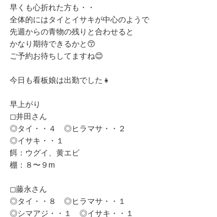
早くも心折れた方も・・
全体的には
タイとイサキが中心のようで
先週からの青物の残りと合わせると
かなり期待できるかと😙
ご予約お待ちしてますね😊
今日も看板娘は出勤でした👧
早上がり
◻︎井田さん
◎タイ・・４ ◎ヒラマサ・・２
◎イサキ・・１
餌：ウグイ、黄エビ
棚：８〜９m
◻︎藤永さん
◎タイ・・８ ◎ヒラマサ・・１
◎シマアジ・・１ ◎イサキ・・１