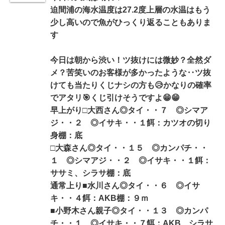
迫間浦の海水温度は27.2度上層の水温はもう
少し高いので魚がひっくり返ることもありま
す
今日は朝から渋い！ツ抜けには微妙？全然ダ
メ？苦笑いのお客様が多かったような‥ツ抜
けても当たりくじナシの方も😥かなりの確率
でアタリ🎯くじ引けそうですよ😁😁
早上がり□大西さん◎タイ・・７ ◎シマア
ジ・・２ ◎イサキ・・１餌：カツオの切り
身棚：底
□大森さん◎タイ・・１５ ◎カンパチ・・
１ ◎シマアジ・・２ ◎イサキ・・１餌：
ササミ、シラサ棚：底
通常上り■水川さん◎タイ・・６ ◎イサ
キ・・４餌：AKB棚：９ｍ
■小野木さん親子◎タイ・・１３ ◎カンパ
チ・・１ ◎イサキ・・７餌：AKB、シラサ