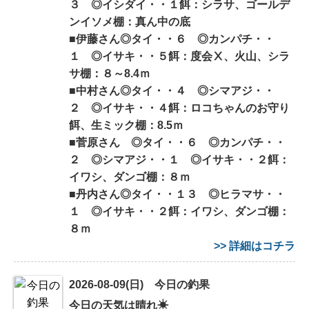
３ ◎イシダイ・・１餌：シラサ、ゴールデ
ンイソメ棚：真ん中の底
■伊藤さん◎タイ・・６ ◎カンパチ・・
１ ◎イサキ・・５餌：度会Ⅹ、火山、シラ
サ棚：８～8.4ｍ
■中村さん◎タイ・・４ ◎シマアジ・・
２ ◎イサキ・・４餌：ロコちゃんのお守り
餌、生ミック棚：8.5ｍ
■菅原さん ◎タイ・・６ ◎カンパチ・・
２ ◎シマアジ・・１ ◎イサキ・・２餌：
イワシ、ダンゴ棚：８ｍ
■丹内さん◎タイ・・１３ ◎ヒラマサ・・
１ ◎イサキ・・２餌：イワシ、ダンゴ棚：
８ｍ
>> 詳細はコチラ
2026-08-09(日) 今日の釣果
今日の天気は晴れ☀