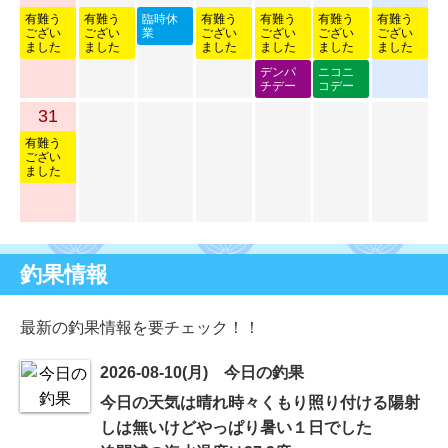
有難う
有難う
臨時休
有難う
有難う
有難う
有難う
ござい
ござい
業
ござい
ござい
ござい
ござい
ました
ました
ました
ました
ました
ました
デンパ
ニコニ
チデー
コデー
31
有難う
ござい
ました
釣果情報
最新の釣果情報を要チェック！！
2026-08-10(月) 今日の釣果
今日の天気は晴れ時々くもり照り付ける陽射
しは無いけどやっぱり暑い１日でした