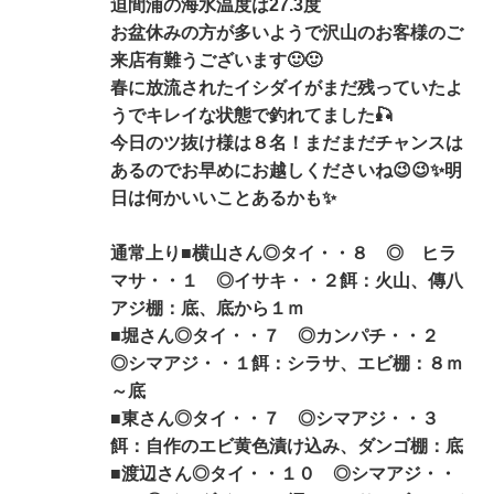
迫間浦の海水温度は27.3度
お盆休みの方が多いようで沢山のお客様のご
来店有難うございます🙂🙂
春に放流されたイシダイがまだ残っていたよ
うでキレイな状態で釣れてました🎣
今日のツ抜け様は８名！まだまだチャンスは
あるのでお早めにお越しくださいね😉😉✨明
日は何かいいことあるかも✨
通常上り■横山さん◎タイ・・８ ◎ ヒラ
マサ・・１ ◎イサキ・・２餌：火山、傳八
アジ棚：底、底から１ｍ
■堀さん◎タイ・・７ ◎カンパチ・・２
◎シマアジ・・１餌：シラサ、エビ棚：８ｍ
～底
■東さん◎タイ・・７ ◎シマアジ・・３
餌：自作のエビ黄色漬け込み、ダンゴ棚：底
■渡辺さん◎タイ・・１０ ◎シマアジ・・