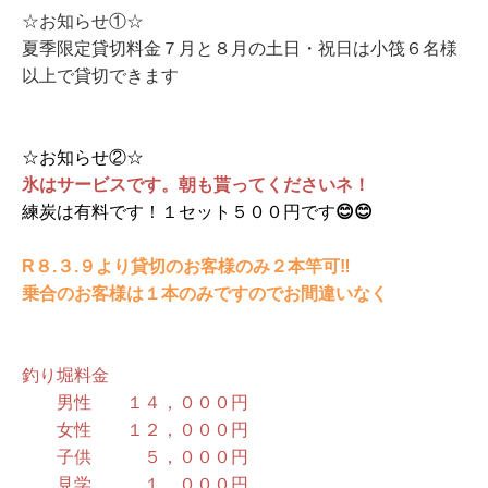
☆お知らせ①☆
夏季限定貸切料金７月と８月の土日・祝日は小筏６名様
以上で貸切できます
☆お知らせ②☆
氷はサービスです。朝も貰ってくださいネ！
練炭は有料です！１セット５００円です
😊😊
R８.３.９より貸切のお客様のみ２本竿可‼
乗合のお客様は１本のみですのでお間違いなく
釣り堀料金
男性 １４，０００円
女性 １２，０００円
子供 ５，０００円
見学 １，０００円