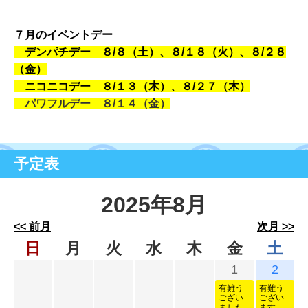
７月のイベントデー
デンパチデー ８/８（土）、８
/１８（火）、８
/２８
（金）
ニコニコデー ８/１３（木）、８/２７（木）
パワフルデー ８/１４（金）
予定表
2025年8月
<< 前月
次月 >>
日
月
火
水
木
金
土
1
2
有難う
有難う
ござい
ござい
ました
ます