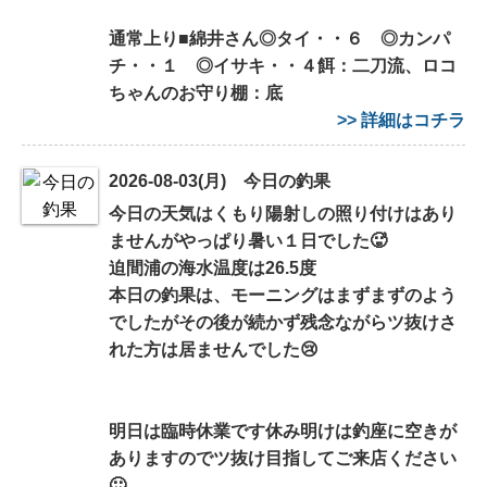
通常上り■綿井さん◎タイ・・６ ◎カンパ
チ・・１ ◎イサキ・・４餌：二刀流、ロコ
ちゃんのお守り棚：底
>> 詳細はコチラ
2026-08-03(月) 今日の釣果
今日の天気はくもり陽射しの照り付けはあり
ませんがやっぱり暑い１日でした🥵
迫間浦の海水温度は26.5度
本日の釣果は、モーニングはまずまずのよう
でしたがその後が続かず残念ながらツ抜けさ
れた方は居ませんでした😢
明日は臨時休業です休み明けは釣座に空きが
ありますのでツ抜け目指してご来店ください
🙂