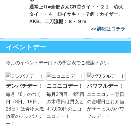
通常上り■余郷さんGR◎タイ・・２１ ◎大
タイ・・４ ◎イサキ・・７餌：カイザー、
AKB、二刀流棚：８～９ｍ
>> 詳細はコチラ
イベントデー
今月のイベントデーは下の予定表でご確認下さい
デンパチデー！
ニコニコデー！
パワフルデー！
毎月『8』のつく
毎月2回目、4回目
ニコニコデー翌日
日（8日、18日、
の木曜日は男女と
の金曜日はお弁当
28日）は青物大漁
も7,000円のニコ
がサービスのパワ
放流のデンパチデ
ニコデー！
フルデー！
ー！