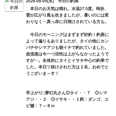
2026-08-05(水) 今日の釣果
本日のお天気は晴れ。水温27.5度。時折、
雲が広がり風も吹きましたが、暑いのには変
わりなく‥真っ赤に日焼けされている方も。
今日のモーニングはまずまず好釣！釣座に
よって偏りもありましたが、タイの他にカン
パチやシマアジも朝イチで釣れていました。
放流後は今一つ活性は上がらなかったようで
すが‥。全体的にタイとイサキ中心の釣果で
した。本日ツ抜けされた方は２名。おめでと
うございま～す！
早上がり□夢幻丸さん◎タイ・・７ ◎シマ
アジ・・２ ◎イサキ・・１餌：ダンゴ、エ
ビ棚：７～８ｍ