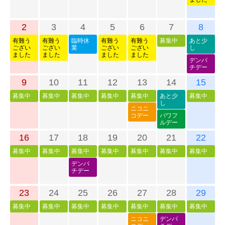
2
3
4
5
6
7
8
有難う
有難う
臨時休
有難う
有難う
募集中
あと少
ござい
ござい
業
ござい
ござい
し
ました
ました
ました
ました
デンパ
チデー
9
10
11
12
13
14
15
募集中
募集中
募集中
募集中
募集中
あと少
募集中
し
ニコニ
コデー
パワフ
ルデー
16
17
18
19
20
21
22
募集中
募集中
募集中
募集中
募集中
募集中
募集中
デンパ
チデー
23
24
25
26
27
28
29
募集中
募集中
募集中
募集中
募集中
募集中
募集中
ニコニ
デンパ