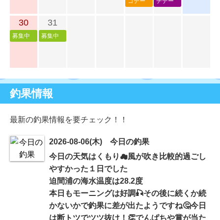
コデー
チデー
30
31
募集中
募集中
釣果情報
最新の釣果情報を要チェック！！
2026-08-06(木) 今日の釣果
今日の天気はくもり☁風が吹き比較的過ごし
やすかった１日でした
迫間浦の海水温度は28.2度
本日もモーニングは好調🎣その後に続くか続
かないかで釣果に差が出たようですね🤔今日
は断トツでツツ抜け！👏でんぱちや賞が当た