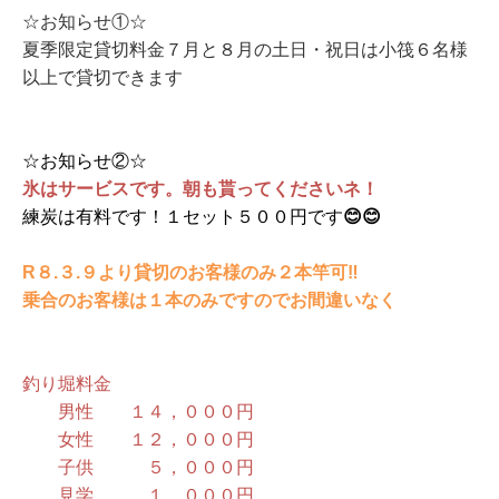
☆お知らせ①☆
夏季限定貸切料金７月と８月の土日・祝日は小筏６名様
以上で貸切できます
☆お知らせ②☆
氷はサービスです。朝も貰ってくださいネ！
練炭は有料です！１セット５００円です
😊😊
R８.３.９より貸切のお客様のみ２本竿可‼
乗合のお客様は１本のみですのでお間違いなく
釣り堀料金
男性 １４，０００円
女性 １２，０００円
子供 ５，０００円
見学 １，０００円