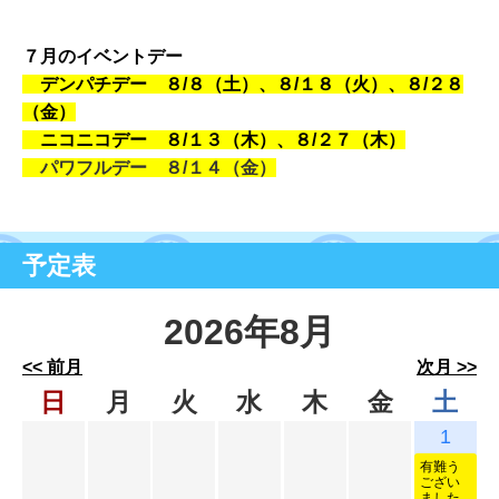
７月のイベントデー
デンパチデー ８/８（土）、８
/１８（火）、８
/２８
（金）
ニコニコデー ８/１３（木）、８/２７（木）
パワフルデー ８/１４（金）
予定表
2026年8月
<< 前月
次月 >>
日
月
火
水
木
金
土
1
有難う
ござい
ました