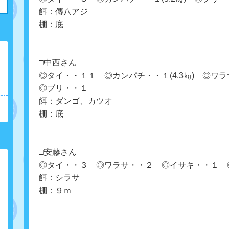
餌：傳八アジ
棚：底
□中西さん
◎タイ・・１１ ◎カンパチ・・１(4.3㎏) ◎ワ
◎ブリ・・１
餌：ダンゴ、カツオ
棚：底
□安藤さん
◎タイ・・３ ◎ワラサ・・２ ◎イサキ・・１ 
餌：シラサ
棚：９ｍ