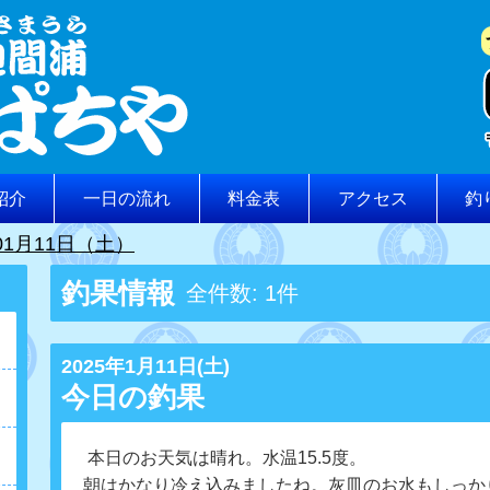
紹介
一日の流れ
料金表
アクセス
釣
01月11日（土）
釣果情報
全件数: 1件
2025年1月11日(土)
今日の釣果
本日のお天気は晴れ。水温15.5度。
朝はかなり冷え込みましたね。灰皿のお水もしっか