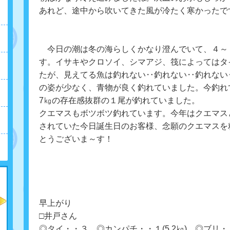
あれど、途中から吹いてきた風が冷たく寒かったで
今日の潮は冬の海らしくかなり澄んでいて、４～
す。イサキやクロソイ、シマアジ、筏によってはタ
たが、見えてる魚は釣れない‥釣れない‥釣れない
の姿が少なく、青物が良く釣れていました。今釣れ
7㎏の存在感抜群の１尾が釣れていました。
クエマスもボツボツ釣れています。今年はクエマス
されていた今日誕生日のお客様、念願のクエマスを粘
とうございま～す！
早上がり
□井戸さん
◎タイ・・３ ◎カンパチ・・１(5.2㎏) ◎ブリ・・１