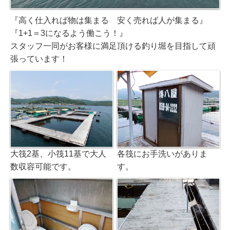
『高く仕入れば物は集まる 安く売れば人が集まる』
『1+1＝3になるよう働こう！』
スタッフ一同がお客様に満足頂ける釣り堀を目指して頑
張っています！
大筏2基、小筏11基で大人
各筏にお手洗いがありま
数収容可能です。
す。