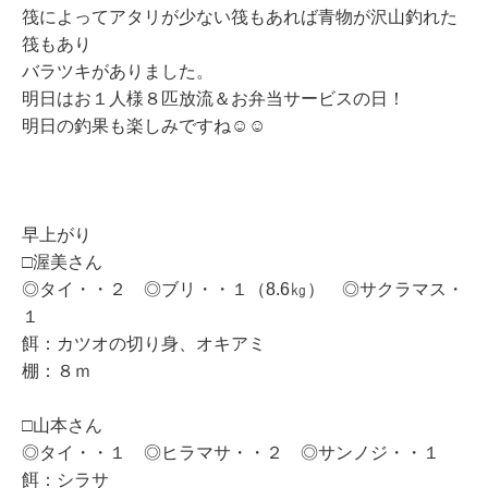
筏によってアタリ
が少ない筏もあれば青物が沢山釣れた
筏もあり
バラツキがありました。
明日はお１人様８匹放流＆お弁当サービスの日！
明日の釣果も楽しみですね☺☺
早上がり
□渥美さん
◎タイ・・２ ◎ブリ・・１（8.6㎏） ◎サクラマス・
１
餌：カツオの切り身、オキアミ
棚：８ｍ
□山本さん
◎タイ・・１ ◎ヒラマサ・・２ ◎サンノジ・・１
餌：シラサ