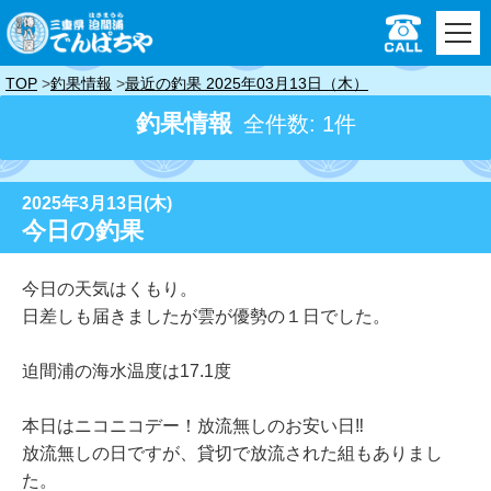
TOP
釣果情報
最近の釣果 2025年03月13日（木）
釣果情報
全件数: 1件
2025年3月13日(木)
今日の釣果
今日の天気はくもり。
日差しも届きましたが雲が優勢の１日でした。
迫間浦の海水温度は17.1度
本日はニコニコデー！放流無しのお安い日‼
放流無しの日ですが、貸切で放流された組もありまし
た。