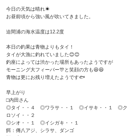
今日の天気は晴れ☀
お昼前頃から強い風が吹いてきました。
迫間浦の海水温度は12.2度
本日の釣果は青物よりもタイ！
タイが大漁に釣れていました😊😊
釣座によっては渋かった場所もあったようですが
モーニング大フィーバー🎊と笑顔の方も😆😆
青物は更にお残り増えたようです🐟
早上がり
□内田さん
◎タイ・・４ ◎ワラサ・・１ ◎イサキ・・１ ◎ク
ロソイ・・２
◎シオ・・１ ◎イシガキ・・１
餌：傳八アジ、シラサ、ダンゴ