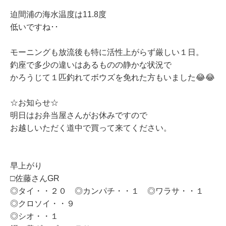
迫間浦の海水温度は11.8度
低いですね･･
モーニングも放流後も特に活性上がらず厳しい１日。
釣座で多少の違いはあるものの静かな状況で
かろうじて１匹釣れて
ボウズを免れた方もいました😂😂
☆お知らせ☆
明日はお弁当屋さんがお休みですので
お越しいただく道中で買って来てください。
早上がり
□佐藤さんGR
◎タイ・・２０ ◎カンパチ・・１ ◎ワラサ・・１
◎クロソイ・・９
◎シオ・・１