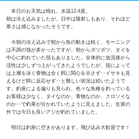
本日のお天気は晴れ。水温12.4度。
朝は冷え込みましたが、日中は陽射しもあり、それほど
寒さは感じなかったそうです。
今朝の冷え込みで朝から魚の動きは鈍く、モーニング
は不調の筏が多かったですが、朝からポツポツ、タイを
中心に釣れていた筏もありました。全体的に放流後から
活性は少しずつ上がってきたようでしたが、筏によって
は上層を泳ぐ青物は全く餌に関心を示さず‥イサキも見
えるけど餌に反応せず‥と難しい状況は続いたようで
す。釣座による偏りも見られ、色々な魚種を釣っている
お客様は少なく、タイなのか、青物なのか、クロソイな
のか‥で釣果が分かれていたように見えました。生簀の
外では今日も良いアジが釣れていました。
明日は釣座に空きがあります。飛び込み大歓迎です！