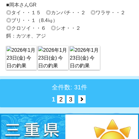
■岡本さんGR
◎タイ・・１５ ◎カンパチ・・２ ◎ワラサ・・２
◎ブリ・・１（8.4㎏）
◎クロソイ・・６ ◎シオ・・２
餌：カツオ、アジ
全件数: 31件
1
2
3