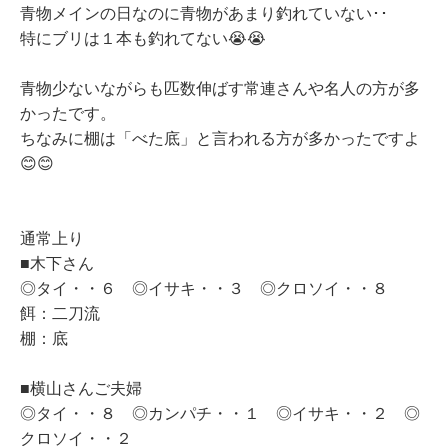
青物メインの日なのに青物があまり釣れていない･･
特にブリは１本も釣れてない😭😭
青物少ないながらも匹数伸ばす常連さんや名人の方が多
かったです。
ちなみに棚は「べた底」と言われる方が多かったですよ
😊😊
通常上り
■木下さん
◎タイ・・６ ◎イサキ・・３ ◎クロソイ・・８
餌：二刀流
棚：底
■横山さんご夫婦
◎タイ・・８ ◎カンパチ・・１ ◎イサキ・・２ ◎
クロソイ・・２