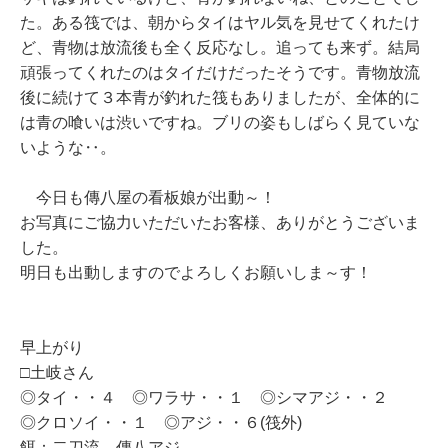
た。ある筏では、朝からタイはヤル気を見せてくれたけ
ど、青物は放流後も全く反応なし。追っても来ず。結局
頑張ってくれたのはタイだけだったそうです。青物放流
後に続けて３本青が釣れた筏もありましたが、全体的に
は青の喰いは渋いですね。ブリの姿もしばらく見ていな
いような‥。
今日も傳八屋の看板娘が出動～！
お写真にご協力いただいたお客様、ありがとうございま
した。
明日も出動しますのでよろしくお願いしま～す！
早上がり
□土岐さん
◎タイ・・４ ◎ワラサ・・１ ◎シマアジ・・２
◎クロソイ・・１ ◎アジ・・６(筏外)
餌：二刀流、傳八アジ