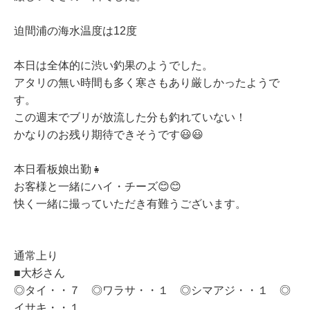
迫間浦の海水温度は12度
本日は全体的に渋い釣果のようでした。
アタリの無い時間も多く寒さもあり厳しかったようで
す。
この週末でブリが放流した分も釣れていない！
かなりのお残り期待できそうです😃😃
本日看板娘出勤👧
お客様と一緒にハイ・チーズ😊😊
快く一緒に撮っていただき有難うございます。
通常上り
■大杉さん
◎タイ・・７ ◎ワラサ・・１ ◎シマアジ・・１ ◎
イサキ・・１