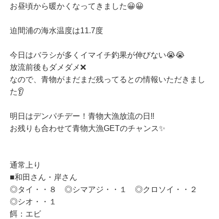
お昼頃から暖かくなってきました😀😀
迫間浦の海水温度は11.7度
今日はバラシが多くイマイチ釣果が伸びない😭😭
放流前後もダメダメ❌
なので、青物がまだまだ残ってるとの情報いただきまし
た👂
明日はデンパチデー！青物大漁放流の日‼
お残りも合わせて青物大漁GETのチャンス✨
通常上り
■和田さん・岸さん
◎タイ・・８ ◎シマアジ・・１ ◎クロソイ・・２
◎シオ・・１
餌：エビ