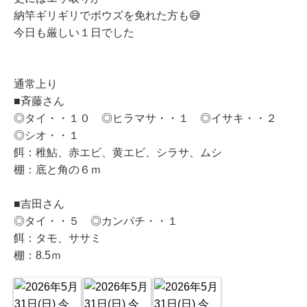
納竿ギリギリでボウズを免れた方も😅
今日も厳しい１日でした
通常上り
■斉藤さん
◎タイ・・１０ ◎ヒラマサ・・１ ◎イサキ・・２
◎シオ・・１
餌：稚鮎、赤エビ、黄エビ、シラサ、ムシ
棚：底と角の６ｍ
■吉田さん
◎タイ・・５ ◎カンパチ・・１
餌：タモ、ササミ
棚：8.5ｍ