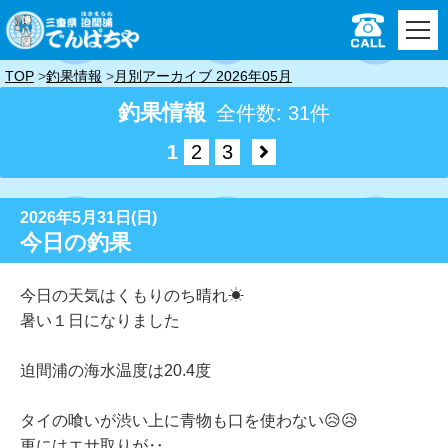
TOP
釣果情報
月別アーカイブ 2026年05月
釣果情報
全件数: 31件
1
2
3
2026年5月31日(日)
今日の釣果
今日の天気はくもりのち晴れ☀
暑い１日になりました
迫間浦の海水温度は20.4度
タイの喰いが渋い上に
青物も口を使わない😥😥
更には
エサ取りが‥