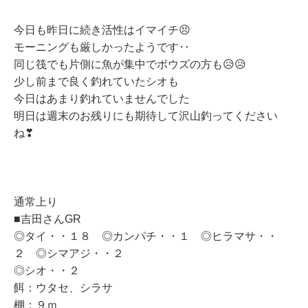
今日も昨日に続き活性はイマイチ😣
モーニングも厳しかったようです‥
同じ筏でも片側に魚が集中でボウズの方も😥😥
少し前まで良く釣れていた
シオも
今日はあまり釣れていませんでした
明日は週末のお残りにも期待して沢山釣ってください
ね❣
通常上り
■吉田さんGR
◎タイ・・１８ ◎カンパチ・・１ ◎ヒラマサ・・
２ ◎シマアジ・・２
◎シオ・・２
餌：ウタセ、シラサ
棚：９ｍ