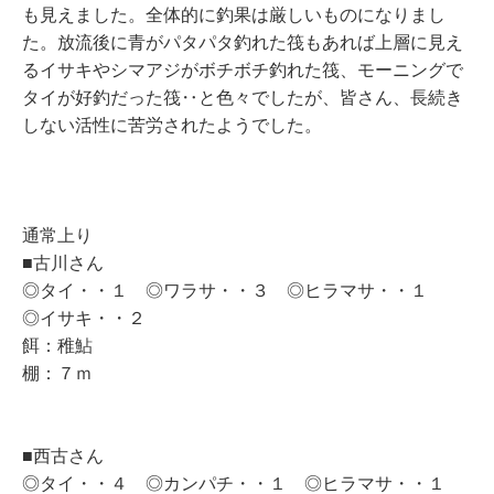
も見えました。全体的に釣果は厳しいものになりまし
た。放流後に青がパタパタ釣れた筏もあれば上層に見え
るイサキやシマアジがボチボチ釣れた筏、モーニングで
タイが好釣だった筏‥と色々でしたが、皆さん、長続き
しない活性に苦労されたようでした。
通常上り
■古川さん
◎タイ・・１ ◎ワラサ・・３ ◎ヒラマサ・・１
◎イサキ・・２
餌：稚鮎
棚：７ｍ
■西古さん
◎タイ・・４ ◎カンパチ・・１ ◎ヒラマサ・・１